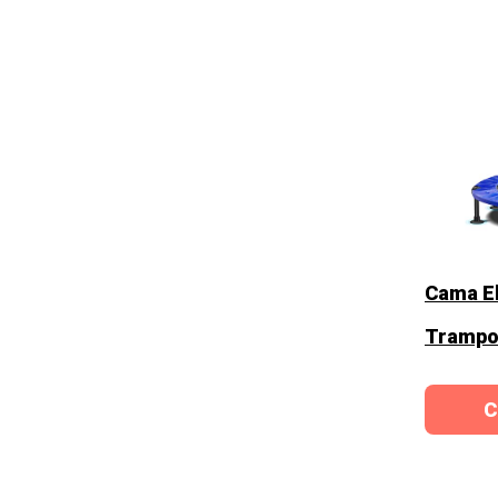
Cama El
Trampol
C