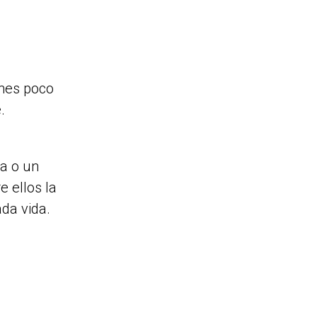
enes poco
.
a o un
e ellos la
da vida.