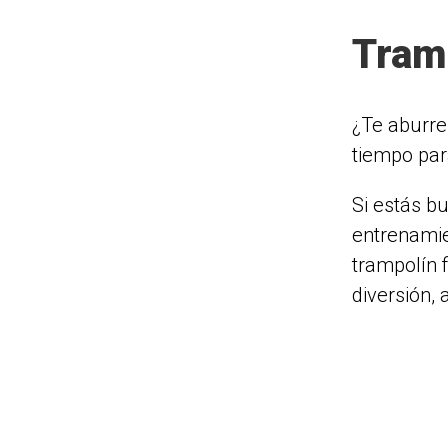
Tram
¿Te aburre
tiempo par
Si estás b
entrenamie
trampolín f
diversión,