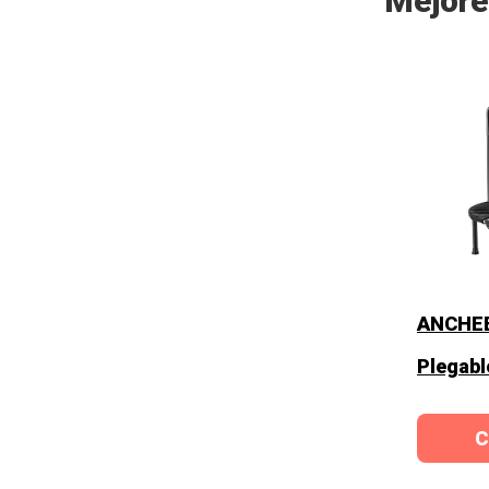
Mejore
ANCHEE
Plegabl
C