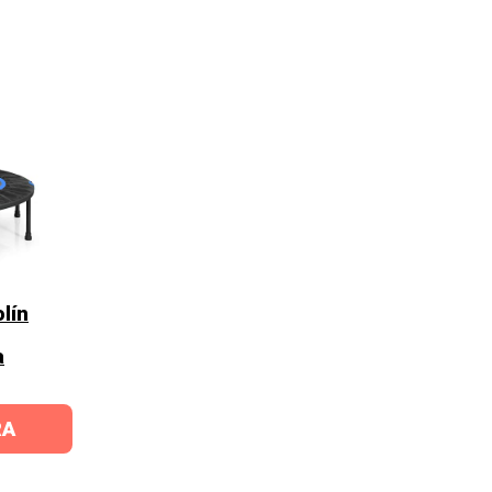
lín
a
RA