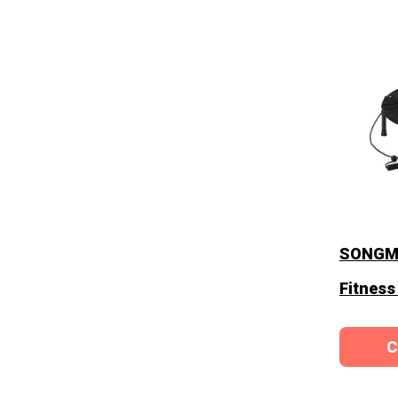
SONGMI
Fitness
C