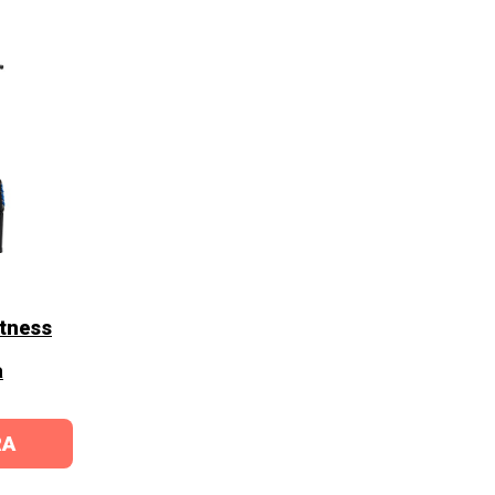
tness
a
RA