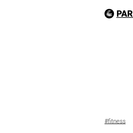
PAR
#fitness