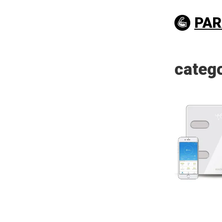
PAR
categ